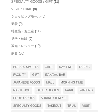
SPECIALTY GOODS / GIFT
(11)
VISIT / TRIAL
(8)
ショッピングモール
(3)
新着
(9)
特産品・お土産
(11)
見学・体験
(9)
観光・レジャー
(19)
飲食
(53)
BREAD / SWEETS
CAFE
DAY TIME
FABRIC
FACILITY
GIFT
IZAKAYA / BAR
JAPANESE FOODS
MALL
MORNING TIME
NIGHT TIME
OTHER DISHES
PARK
PARKING
PHOTO SPOTS
SHRINE / TEMPLE
SPECIALTY GOODS
TAKEOUT
TRIAL
VISIT