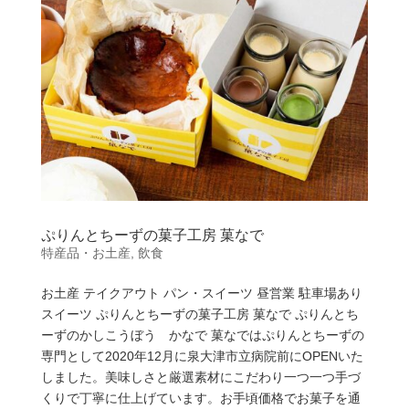
ぷりんとちーずの菓子工房 菓なで
特産品・お土産
,
飲食
お土産 テイクアウト パン・スイーツ 昼営業 駐車場あり
スイーツ ぷりんとちーずの菓子工房 菓なで ぷりんとち
ーずのかしこうぼう かなで 菓なではぷりんとちーずの
専門として2020年12月に泉大津市立病院前にOPENいた
しました。美味しさと厳選素材にこだわり一つ一つ手づ
くりで丁寧に仕上げています。お手頃価格でお菓子を通