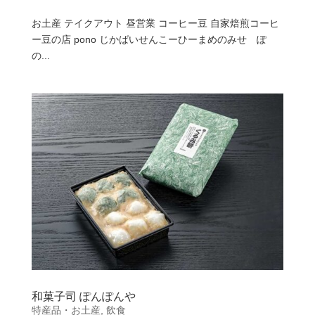
お土産 テイクアウト 昼営業 コーヒー豆 自家焙煎コーヒ
ー豆の店 pono じかばいせんこーひーまめのみせ ぽ
の...
和菓子司 ぽんぽんや
特産品・お土産
,
飲食