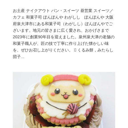
お土産 テイクアウト パン・スイーツ 昼営業 スイーツ／
カフェ 和菓子司 ぽんぽんや わがしし ぽんぽんや 大阪
府泉大津市にある和菓子司（わがしし）ぽんぽんやでご
ざいます。地元の皆さまに広く愛され、おかげさまで
2023年に創業90年目を迎えました。泉州泉大津の老舗の
和菓子職人が、匠の技で丁寧に作り上げた懐かしい味
を、ぜひお召し上がりください。  くるみ餅，みたらし
団子...