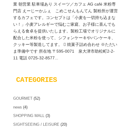
業 朝営業 駐車場あり スイーツ／カフェ AG café 米粉専
門店 えーじーかふぇ こめこせんもんてん 製粉所が運営
するカフェです。コンセプトは「小麦を一切持ち込まな
い！」小麦アレルギーで悩むご家庭、お子様に喜んでも
らえる食卓を提供いたします。製粉工場でオリジナルに
配合した米粉を使って、シフォンケーキやパンケーキ、
クッキー等製造してます。  焼菓子詰め合わせ ※ただい
ま準備中です 所在地 〒595-0071 泉大津市助松町2-2-
11 電話 0725-32-8577...
CATEGORIES
GOURMET
(52)
news
(4)
SHOPPING MALL
(3)
SIGHTSEEING / LEISURE
(20)